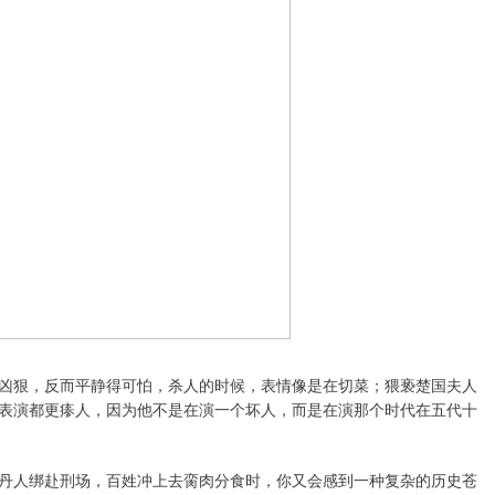
凶狠，反而平静得可怕，杀人的时候，表情像是在切菜；猥亵楚国夫人
表演都更瘆人，因为他不是在演一个坏人，而是在演那个时代在五代十
丹人绑赴刑场，百姓冲上去脔肉分食时，你又会感到一种复杂的历史苍