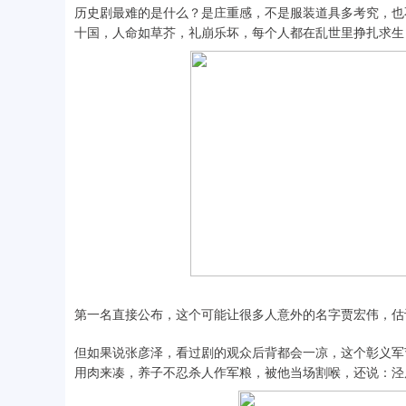
历史剧最难的是什么？是庄重感，不是服装道具多考究，也
十国，人命如草芥，礼崩乐坏，每个人都在乱世里挣扎求生
第一名直接公布，这个可能让很多人意外的名字贾宏伟，估
但如果说张彦泽，看过剧的观众后背都会一凉，这个彰义军
用肉来凑，养子不忍杀人作军粮，被他当场割喉，还说：泾