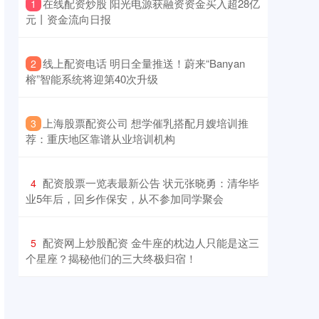
​在线配资炒股 阳光电源获融资资金买入超28亿
1
元丨资金流向日报
​线上配资电话 明日全量推送！蔚来“Banyan
2
榕”智能系统将迎第40次升级
​上海股票配资公司 想学催乳搭配月嫂培训推
3
荐：重庆地区靠谱从业培训机构
​配资股票一览表最新公告 状元张晓勇：清华毕
4
业5年后，回乡作保安，从不参加同学聚会
​配资网上炒股配资 金牛座的枕边人只能是这三
5
个星座？揭秘他们的三大终极归宿！