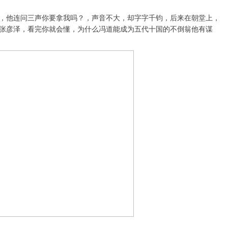
，他连问三声你要拿我吗？，声音不大，却字字千钧，后来在朝堂上，
张彦泽，看完你就会懂，为什么冯道能成为五代十国的不倒翁他有谋