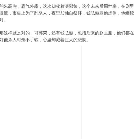
的朱高煦，霸气外露，这次却收着演郭荣，这个未来后周世宗，在剧里
激流，市集上为平乱杀人，夜里却独自祭拜，钱弘俶骂他虚伪，他继续
对。
那这样就是对的，可郭荣，还有钱弘俶，包括后来的赵匡胤，他们都在
好他杀人时毫不手软，心里却藏着巨大的悲悯。