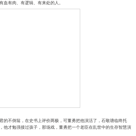
有血有肉、有逻辑、有来处的人。
君的不倒翁，在史书上评价两极，可董勇把他演活了，石敬瑭临终托
，他才勉强接过孩子，那场戏，董勇把一个老臣在乱世中的生存智慧演