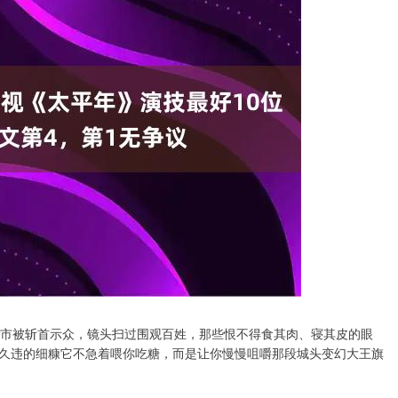
闹市被斩首示众，镜头扫过围观百姓，那些恨不得食其肉、寝其皮的眼
久违的细糠它不急着喂你吃糖，而是让你慢慢咀嚼那段城头变幻大王旗