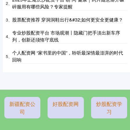
2、
碎服用有哪些风险？专家提醒
股票配资推荐 穿洞洞鞋出行&#32;如何更安全更健康？
3、
专业炒股配资平台 市场观潮丨隐藏门把手淡出新车序
4、
列，创新还须恪守底线
个人配资网 “家书里的中国”，聆听最深情最澎湃的时代
5、
回响
新疆配资公
好股配资网
炒股配资学
司
习