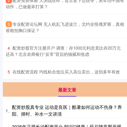
​配资免费体验 大决战在即，普京签下总统令，美军怕中国有
2
动作，已做最坏打算？
​专业配资论坛网 无人机乱飞进波兰，北约全怪俄罗斯，真相
3
谁敢拍胸口保证？
​配资炒股官方注册开户 调查：存1000元利息竟比存20万元
4
还高？北京农商银行“反常”背后的猫腻和焦虑
​在线配资流程 均线粘合低位买入高位卖出，这招多年有效
5
最新文章
配资炒股真专业 运动是良医｜酷暑如何运动不伤身？养
1、
阳、择时、补水一文讲清
2025年正规长沙配资平台 朝“问”健康｜药片随意掰开碾