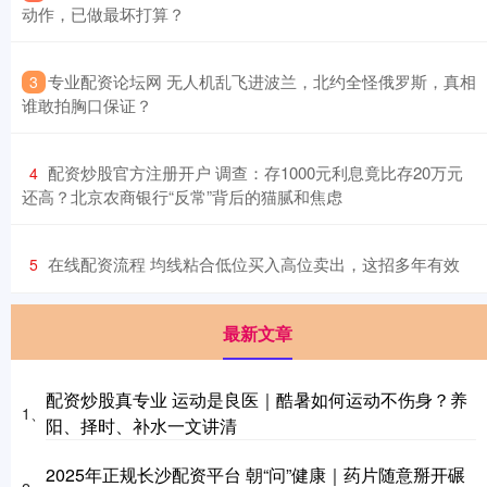
动作，已做最坏打算？
​专业配资论坛网 无人机乱飞进波兰，北约全怪俄罗斯，真相
3
谁敢拍胸口保证？
​配资炒股官方注册开户 调查：存1000元利息竟比存20万元
4
还高？北京农商银行“反常”背后的猫腻和焦虑
​在线配资流程 均线粘合低位买入高位卖出，这招多年有效
5
最新文章
配资炒股真专业 运动是良医｜酷暑如何运动不伤身？养
1、
阳、择时、补水一文讲清
2025年正规长沙配资平台 朝“问”健康｜药片随意掰开碾