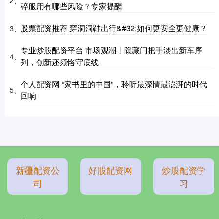
2、
碎服用有哪些风险？专家提醒
股票配资推荐 穿洞洞鞋出行&#32;如何更安全更健康？
3、
专业炒股配资平台 市场观潮丨隐藏门把手淡出新车序
4、
列，创新还须恪守底线
个人配资网 “家书里的中国”，聆听最深情最澎湃的时代
5、
回响
新疆配资公
好股配资网
炒股配资学
司
习