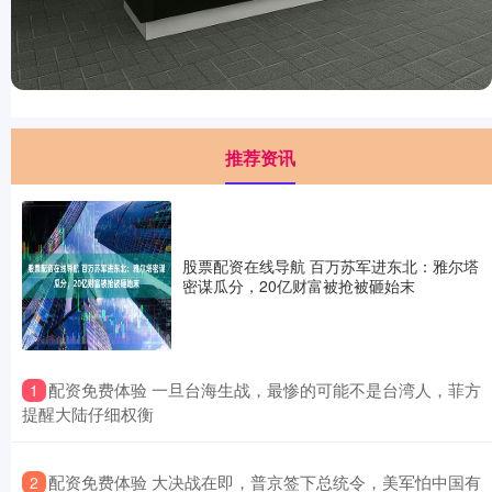
推荐资讯
股票配资在线导航 百万苏军进东北：雅尔塔
密谋瓜分，20亿财富被抢被砸始末
​配资免费体验 一旦台海生战，最惨的可能不是台湾人，菲方
1
提醒大陆仔细权衡
​配资免费体验 大决战在即，普京签下总统令，美军怕中国有
2