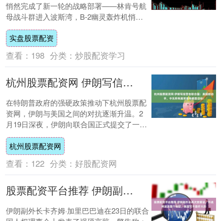
悄然完成了新一轮的战略部署——林肯号航
母战斗群进入波斯湾，B-2幽灵轰炸机悄然
驻扎在卡塔尔的乌代德空军基地，五角大楼
实盘股票配资
的作战....
查看：
198
分类：
炒股配资学习
杭州股票配资网 伊朗写信警告联合国：美国敢动手，中东所有美军基地都是目标！
在特朗普政府的强硬政策推动下杭州股票配
资网，伊朗与美国之间的对抗逐渐升温。2
月19日深夜，伊朗向联合国正式提交了一封
抗议信，严厉批评特朗普总统对伊朗的军事
杭州股票配资网
威胁，....
查看：
122
分类：
好股配资网
股票配资平台推荐 伊朗副外长再次放狠话，开战将波及整个地区，美国可不是吓大的
伊朗副外长卡齐姆·加里巴巴迪在23日的联合