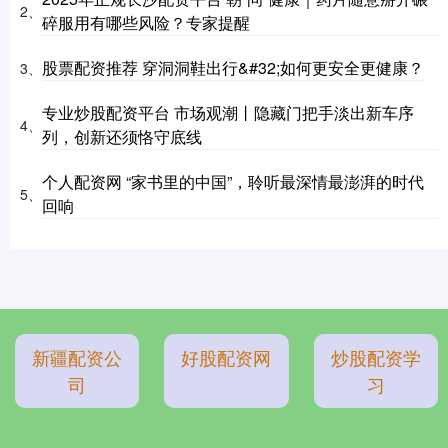
2、
碎服用有哪些风险？专家提醒
股票配资推荐 穿洞洞鞋出行&#32;如何更安全更健康？
3、
专业炒股配资平台 市场观潮丨隐藏门把手淡出新车序
4、
列，创新还须恪守底线
个人配资网 “家书里的中国”，聆听最深情最澎湃的时代
5、
回响
新疆配资公
好股配资网
炒股配资学
司
习