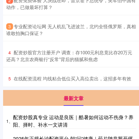
​配资免费体验 大决战在即，普京签下总统令，美军怕中国有
2
动作，已做最坏打算？
​专业配资论坛网 无人机乱飞进波兰，北约全怪俄罗斯，真相
3
谁敢拍胸口保证？
​配资炒股官方注册开户 调查：存1000元利息竟比存20万元
4
还高？北京农商银行“反常”背后的猫腻和焦虑
​在线配资流程 均线粘合低位买入高位卖出，这招多年有效
5
最新文章
配资炒股真专业 运动是良医｜酷暑如何运动不伤身？养
1、
阳、择时、补水一文讲清
2025年正规长沙配资平台 朝“问”健康｜药片随意掰开碾