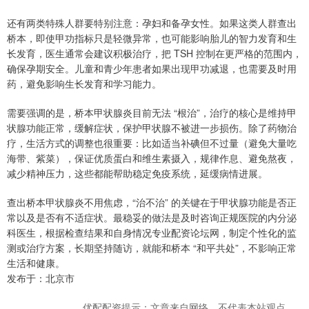
还有两类特殊人群要特别注意：孕妇和备孕女性。如果这类人群查出
桥本，即使甲功指标只是轻微异常，也可能影响胎儿的智力发育和生
长发育，医生通常会建议积极治疗，把 TSH 控制在更严格的范围内，
确保孕期安全。儿童和青少年患者如果出现甲功减退，也需要及时用
药，避免影响生长发育和学习能力。
需要强调的是，桥本甲状腺炎目前无法 “根治”，治疗的核心是维持甲
状腺功能正常，缓解症状，保护甲状腺不被进一步损伤。除了药物治
疗，生活方式的调整也很重要：比如适当补碘但不过量（避免大量吃
海带、紫菜），保证优质蛋白和维生素摄入，规律作息、避免熬夜，
减少精神压力，这些都能帮助稳定免疫系统，延缓病情进展。
查出桥本甲状腺炎不用焦虑，“治不治” 的关键在于甲状腺功能是否正
常以及是否有不适症状。最稳妥的做法是及时咨询正规医院的内分泌
科医生，根据检查结果和自身情况专业配资论坛网，制定个性化的监
测或治疗方案，长期坚持随访，就能和桥本 “和平共处”，不影响正常
生活和健康。
发布于：北京市
优配配资提示：文章来自网络，不代表本站观点。