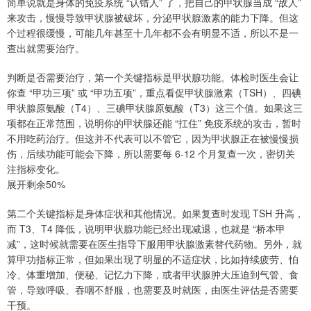
简单说就是身体的免疫系统 “认错人” 了，把自己的甲状腺当成 “敌人”
来攻击，慢慢导致甲状腺被破坏，分泌甲状腺激素的能力下降。但这
个过程很缓慢，可能几年甚至十几年都不会有明显不适，所以不是一
查出就需要治疗。
判断是否需要治疗，第一个关键指标是甲状腺功能。体检时医生会让
你查 “甲功三项” 或 “甲功五项”，重点看促甲状腺激素（TSH）、四碘
甲状腺原氨酸（T4）、三碘甲状腺原氨酸（T3）这三个值。如果这三
项都在正常范围，说明你的甲状腺还能 “扛住” 免疫系统的攻击，暂时
不用吃药治疗。但这并不代表可以不管它，因为甲状腺正在被慢慢损
伤，后续功能可能会下降，所以需要每 6-12 个月复查一次，密切关
注指标变化。
展开剩余50%
第二个关键指标是身体症状和其他情况。如果复查时发现 TSH 升高，
而 T3、T4 降低，说明甲状腺功能已经出现减退，也就是 “桥本甲
减”，这时候就需要在医生指导下服用甲状腺激素替代药物。另外，就
算甲功指标正常，但如果出现了明显的不适症状，比如持续疲劳、怕
冷、体重增加、便秘、记忆力下降，或者甲状腺肿大压迫到气管、食
管，导致呼吸、吞咽不舒服，也需要及时就医，由医生评估是否需要
干预。