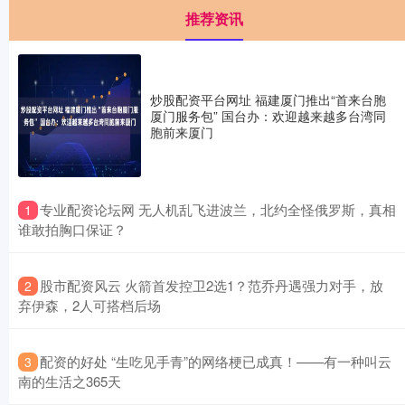
推荐资讯
炒股配资平台网址 福建厦门推出“首来台胞
厦门服务包” 国台办：欢迎越来越多台湾同
胞前来厦门
​专业配资论坛网 无人机乱飞进波兰，北约全怪俄罗斯，真相
1
谁敢拍胸口保证？
​股市配资风云 火箭首发控卫2选1？范乔丹遇强力对手，放
2
弃伊森，2人可搭档后场
​配资的好处 “生吃见手青”的网络梗已成真！——有一种叫云
3
南的生活之365天