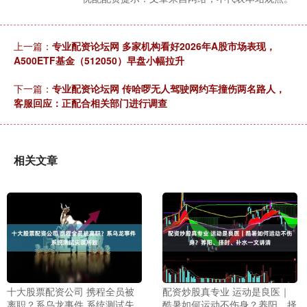
上一篇：
专业配资论坛网 多家机构看好2026年A股市场表现，
A500ETF基金（512050）早盘小幅拉升
下一篇：
专业配资论坛网 传哈啰无人驾驶网约车撞伤两名路人，
客服回应：正配合相关部门进行调查
相关文章
十大股票配资公司 携程全员被
配资炒股真专业 运动是良医｜
离职？系乌龙事件 系统测试失
酷暑如何运动不伤身？养阳、择